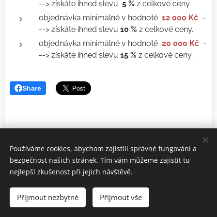
--> získáte ihned slevu
5 %
z celkové ceny.
objednávka minimálně v hodnotě
12 000 Kč
-
--> získáte ihned slevu
10 %
z celkové ceny.
objednávka minimálně v hodnotě
20 000 Kč
-
--> získáte ihned slevu
15 %
z celkové ceny.
Share
Používáme cookies, abychom zajistili správné fungování a
bezpečnost našich stránek. Tím vám můžeme zajistit tu
nejlepší zkušenost při jejich návštěvě.
RAMI Accounting s.r.o.
| Přípravíme Vás do praxe
Přijmout nezbytné
Přijmout vše
Aktualizace stránek 18. 03. 2026
Cookies